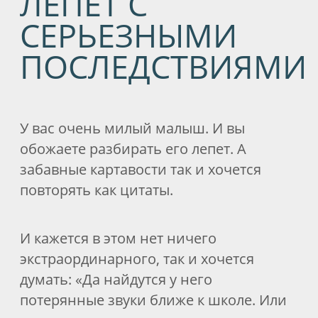
ВНИМАНИЕ, ВОЗМОЖНЫ
СЛОЖНОСТИ
В человеке всё взаимосвязано. Если
ваш ребенок испытывает трудности с
произношением, речью или
коммуникацией, обратитесь к логопеду
безотлагательно.
Речевые нарушения могут
замедлить психическое развитие
ребенка,
поэтому чем раньше вы
начнете коррекционную работу, тем
лучше результат.