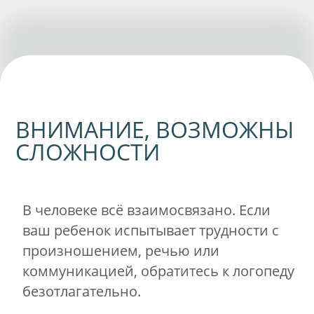
дыхание и развиваем моторику, делаем
веселую артикуляционную гимнастику и
учимся правильно образовывать слова.
Учим ребенка работать с окончаниями
и предлогами.
Если ребенок не
овладеет этим навыком, то на простой
вопрос: Какой сок из винограда? Он
скажет: Виноградовый. А сок из слив у
него будет – сливочным.
А если возникли проблемы с письмом
или чтением - то помогаем и с этим.