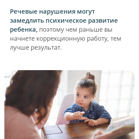
СЛЕДУЮЩИЕ УРОВНИ
ЛОГОПЕДИИ
Если случай сложнее, мы идем на
следующие уровни логопедии и
применяем:
Логопедический массаж.
Это техника
массажа с использованием
специальных зондов, которая
воздействует на мышцы лица, шеи,
языка, щёк, губ и нёба.
Логопедический массаж показан при
дизартрии, нарушениях
звукопроизношения и задержке
речевого развития.