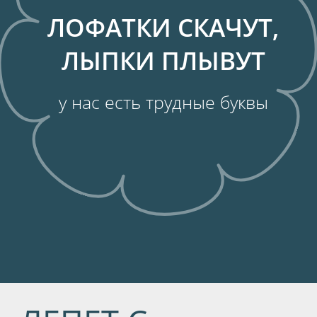
И кажется в этом нет ничего
экстраординарного, так и хочется
думать: «Да найдутся у него
потерянные звуки ближе к школе. Или
просто позанимаемся дома, и все
придёт в норму».
Но давайте оставим
благодушие.