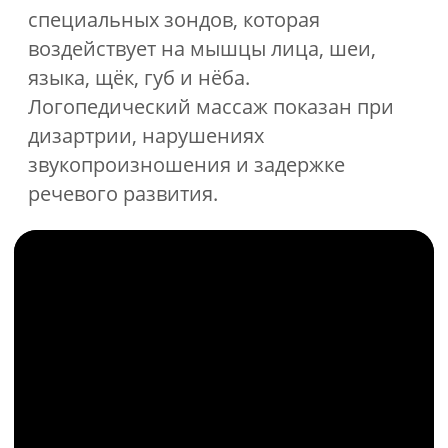
развития.
В ряде случаев для решения речевых
проблем нам может потребоваться
помощь узких специалистов:
невролога, психиатра, дефектолога,
нейропсихолога или специалиста по
сенсорной интеграции. И эти
экперты есть здесь, в «Каритас+».