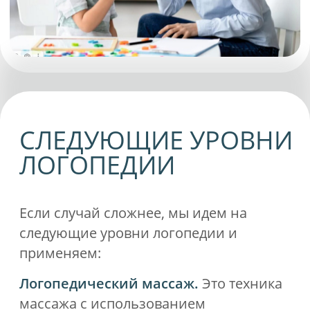
Новейшие аппаратные методики.
Например, транслингвальная
нейростимуляция (ТЛНС). Это
прогрессивный аппаратный метод
лечения задержки речевого развития,
алалии и дизартрии. Суть ТЛНС
заключается в электростимуляции
передней поверхности языка. Именно
там находится огромное количество
нервных окончаний. Воздействие на
них стимулирует головной мозг, что
дает мощный толчок для речевого