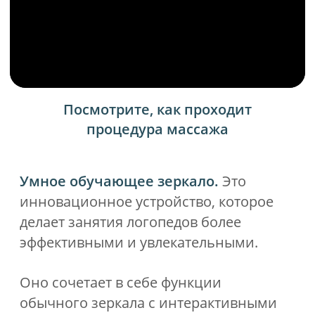
ОН БОЛЬШЕ НЕ
БУДЕТ МОЛЧАТЬ
Наш трёхуровневый подход к
логопедии быстрее устраняет дефекты
речи, надежнее развивает речь у
детей с особенностями развития,
помогает справится с трудностями на
письме. И более того. Мы умеем
запускать речь и у неговорящих детей.
Да, у нас с вами обязательно всё
получится. Просто запишитесь к
нашему специалисту на